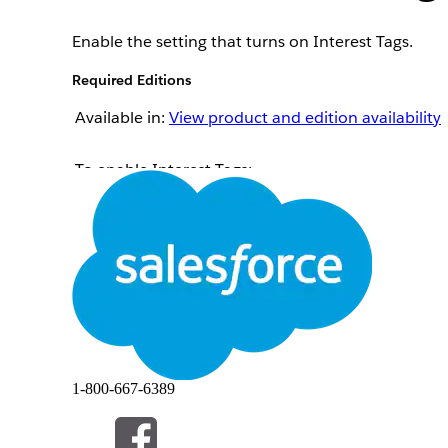
Enable the setting that turns on Interest Tags.
Required Editions
Available in:
View product and edition availability
To enable Interest Tags:
From Setup, in the Quick Find box, enter
Interes
Turn on Interest Tags.
LÖSTE DENNA ARTIKEL DITT PROBLEM?
Berätta för oss vad vi kan förbättra!
1-800-667-6389