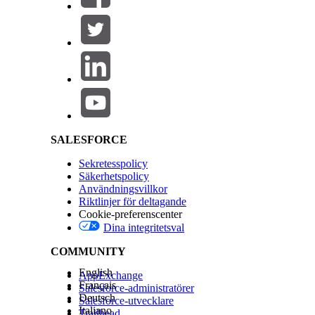
Salesforce Help | Article
SALESFORCE
Sekretesspolicy
Säkerhetspolicy
Användningsvillkor
Riktlinjer för deltagande
Cookie-preferenscenter
Dina integritetsval
COMMUNITY
English
AppExchange
Français
Salesforce-administratörer
Deutsch
Salesforce-utvecklare
Italiano
Trailhead