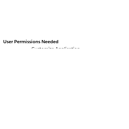
User Permissions Needed
Customize Application
, and then select
Interest Tags
.
t Tags