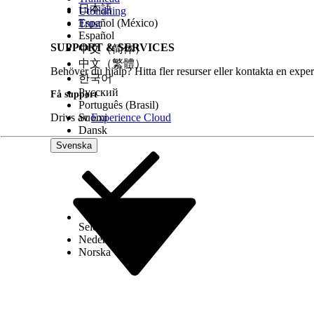
日本語
Utbildning
Español (México)
Trust
Español
SUPPORT & SERVICES
中文（简体）
中文（繁體）
Behöver du hjälp? Hitta fler resurser eller kontakta en exper
한국어
Русский
Få support
Português (Brasil)
Drivs av
Suomi
Experience Cloud
Dansk
Svenska
Select Org
Svenska
Nederlands
Norska