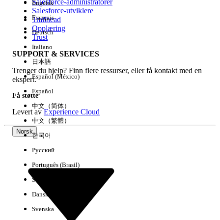
Salesforce-administratorer
Engelsk
Salesforce-utviklere
Français
Trailhead
Erfaring
Opplæring
Deutsch
Trust
Italiano
SUPPORT & SERVICES
日本語
Trenger du hjelp? Finn flere ressurser, eller få kontakt med en
Fjern alle
Utført
Español (México)
ekspert.
Español
Få støtte
中文（简体）
Levert av
Experience Cloud
中文（繁體）
Norsk
한국어
Русский
Português (Brasil)
Suomi
Dansk
Svenska