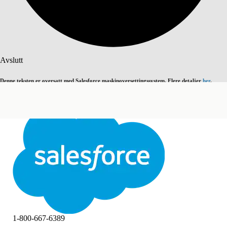
Søk
Avslutt
Denne teksten er oversatt med Salesforce maskinoversettingssystem. Flere detaljer
her
.
Bytt til engelsk
Ikke nå
Avslutt
Avslutt
1-800-667-6389