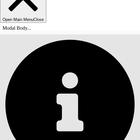
Open Main Menu
Close
Modal Body...
INNHOLD
Søk
Vis innholdsfortegnelse
Innhold