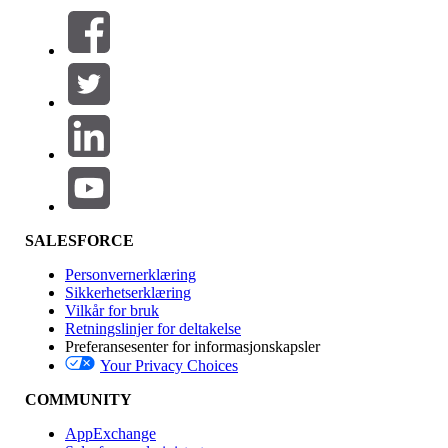
Filtre (0)
VELG FILTRE
Legg til
Produktområde
Funksjonsinnvirkning
SALESFORCE
Personvernerklæring
Sikkerhetserklæring
Vilkår for bruk
Retningslinjer for deltakelse
Preferansesenter for informasjonskapsler
Your Privacy Choices
Utgave
COMMUNITY
AppExchange