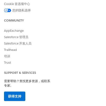
贷款管理人员和承保人等用户需要对抵押贷款相关对象、文档核
Cookie 首选项中心
对清单项目和流的不同级别的访问权限。使用权限集和简档为您
您的隐私选择
的用户设置必要的访问权限。
COMMUNITY
在社区中设置借款人对抵押贷款应用程序的访问权限
创建简档并将其分配到客户社区，并自定义社区主页和记录详细
AppExchange
信息页面。
Salesforce 管理员
适用于抵押贷款的解决方案套件
Salesforce 开发人员
当您想要连接云时，Salesforce 解决方案套件是您的首选。跨
云解决方案帮助您提供具有影响力的个性化体验，以经济高效的
Trailhead
数字方式解决客户担忧。
培训
Trust
SUPPORT & SERVICES
本文章是否解决您的问题？
需要帮助？查找更多资源，或联系
请与我们共享您的想法，以便我们进行改进！
专家。
是
否
获得支持