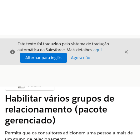
Este texto foi traduzido pelo sistema de tradução
automática da Salesforce. Mais detalhes
aqui
.
Fechar
Fecha
Fechar
Alternar para inglês
Agora não
Índice
Mostrar índice
Habilitar vários grupos de
relacionamento (pacote
gerenciado)
Permita que os consultores adicionem uma pessoa a mais de
um grupo de relacionamento.