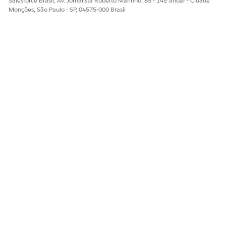
Salesforce Brasil, Av. Jornalista Roberto Marinho, 85 - 14º andar - Cidade
Monções, São Paulo - SP, 04575-000 Brasil