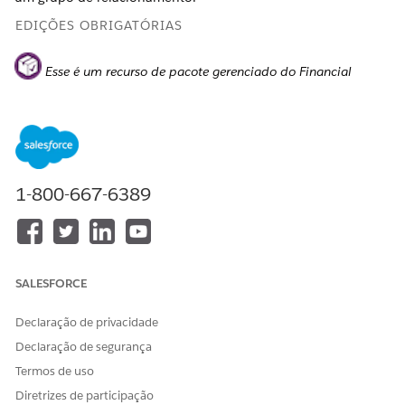
EDIÇÕES OBRIGATÓRIAS
Esse é um recurso de pacote gerenciado do Financial
Services Cloud.
Disponível em: Lightning Experience
Disponível em:
Professional
,
Enterprise
e
Unlimited
Editions
1-800-667-6389
SALESFORCE
A configuração Vários grupos de relacionamento está
NOTA
habilitada por padrão para novas organizações.
Declaração de privacidade
Declaração de segurança
Em Configuração, na caixa Busca rápida, insira a
e selecione
Configurações
Termos de uso
configuração personalizada
personalizadas
.
Diretrizes de participação