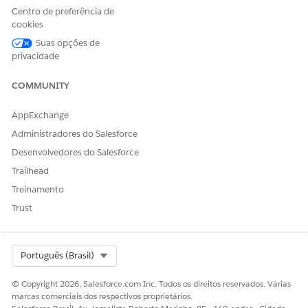
Ao lado de Configuração de aplicativo de indústrias,
Centro de preferência de
clique em
Gerenciar
.
cookies
Clique em
Editar
.
Suas opções de
Selecione
Vários grupos de relacionamentos
.
privacidade
Salve suas alterações.
COMMUNITY
AppExchange
ESTE ARTIGO RESOLVEU SEU PROBLEMA?
Administradores do Salesforce
Diga-nos para podermos melhorar!
Desenvolvedores do Salesforce
Sim
Não
Trailhead
Treinamento
Trust
Select Org
Português (Brasil)
© Copyright 2026, Salesforce.com Inc. Todos os direitos reservados. Várias
marcas comerciais dos respectivos proprietários.