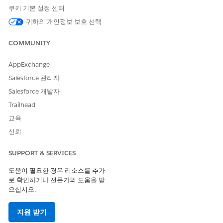
쿠키 기본 설정 센터
레이블은
(단수),
(복수)이 아
노트
사용자 계정
사용자 계정
귀하의 개인정보 보호 선택
닙니다.
COMMUNITY
활성화
를 클릭한 다음,
저장
을 클릭합니다.
개인 계정이 활성화된 후 모든 프로필에서 모든 개인 레코드 유
AppExchange
형 할당을 제거하고 관련 프로필에 대한 개인 계정 레코드 유형
Salesforce 관리자
을 활성화합니다.
Salesforce 개발자
Trailhead
교육
신뢰
계정 또는 연락처에 대한 개별 레코드 유형을 비활성화하지
노트
마십시오.
SUPPORT & SERVICES
도움이 필요한 경우 리소스를 추가
로 확인하거나 전문가의 도움을 받
다음 사항도 참조:
으십시오.
개인 계정
개인 계정 사용에 대한 고려 사항
지원 받기
개인 계정 구현 가이드