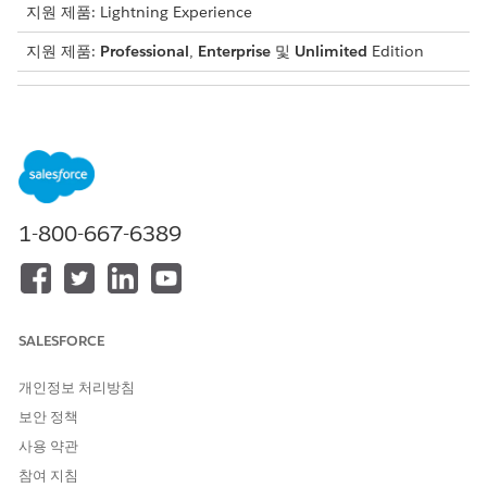
지원 제품: Lightning Experience
지원 제품:
Professional
,
Enterprise
및
Unlimited
Edition
필요한 사용자 권한
개인 계정 활성화
응용 프로그램 사용자 정의
AND
모든 프로필 보기
1-800-667-6389
개인 계정을 활성화합니다
.
설정
에서 빠른 찾기 상자에
입력한 다음,
사용자 정의 설정을
사용자 정의 설정을
선택합니다.
사용자 정의 설정 목록에서
개인 계정 사용
사용자 정의 설정 옆
SALESFORCE
에 있는
관리
을 클릭합니다.
개인 계정 사용
옆에 있는
편집
을 클릭합니다. 레코드가 없는 경
개인정보 처리방침
우 레코드를 만들고
레이블로 지정합니다.
개인 계정 사용
보안 정책
사용 약관
참여 지침