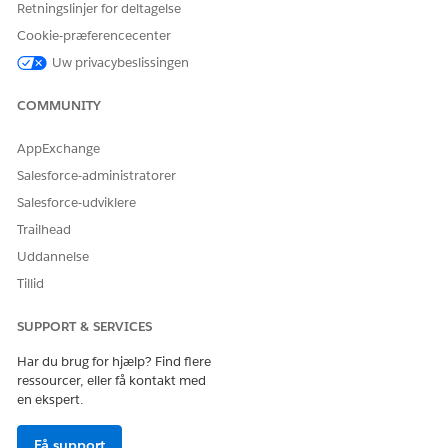
Retningslinjer for deltagelse
LØSTE DENNE ARTIKEL DIT PROBLEM?
Cookie-præferencecenter
Giv os besked, så vi kan forbedre os!
Uw privacybeslissingen
Ja
Nej
COMMUNITY
AppExchange
Salesforce-administratorer
Salesforce-udviklere
Trailhead
Uddannelse
Tillid
SUPPORT & SERVICES
Har du brug for hjælp? Find flere
ressourcer, eller få kontakt med
en ekspert.
Få support