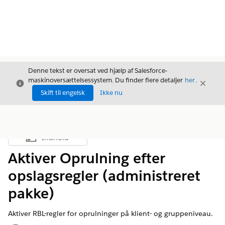
Denne tekst er oversat ved hjælp af Salesforce-
maskinoversættelsessystem. Du finder flere detaljer
her
.
Luk
Luk
Luk
Skift til engelsk
Ikke nu
Indhold
Vis indholdsfortegnelse
Aktiver Oprulning efter
opslagsregler (administreret
pakke)
Aktiver RBL-regler for oprulninger på klient- og gruppeniveau.