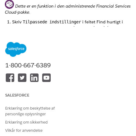
Dette er en funktion i den administrerede Financial Services
Cloud-pakke.
Skriv
i feltet Find hurtigt i
Tilpassede indstillinger
Opsætning, og vælg derefter
Tilpassede indstillinger
.
Klik på
Administrer
ud for
Formuapplikationskonfiguration.
Klik på
Rediger
.
Vælg
Aktiver grupperegistreringsoprulninger
og
Aktiver
oprulningssammendrag
.
1-800-667-6389
Gem dine ændringer.
Aktiver de RBL-regler, du vil bruge.
SALESFORCE
RBL-regler understøttes ikke for deltagere i
BEMÆRK
Erklæring om beskyttelse af
forsikringspolicer og skadesdeltagere.
personlige oplysninger
Erklæring om sikkerhed
Vilkår for anvendelse