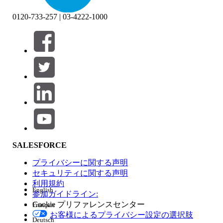
0120-733-257 | 03-4222-1000
絞り込み条件 (0)
絞り込み条件を選択
追加
製品エリア
SALESFORCE
機能の影響
プライバシーに関する声明
セキュリティに関する声明
利用規約
English
参加ガイドライン:
Cookie プリファレンスセンター
Français
エディション
お客様によるプライバシー設定の選択肢
Deutsch