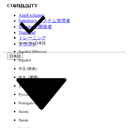
COMMUNITY
Italiano
AppExchange
Salesforce システム管理者
Salesforce 開発者
環境
Trailhead
トレーニング
Select Org
日本語
トラスト
Español (México)
日本語
Español
すべてクリア
完了
中文 (简体)
中文（繁體）
한국어
Русский
Português (Brasil)
Suomi
Dansk