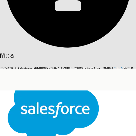
目次を表示
目次
検索
閉じる
この文章は Salesforce 機械翻訳システムを使用して翻訳されました。詳細は
こちら
をご参
英語に切り替える
今はしません
照ください。
閉じる
閉じる