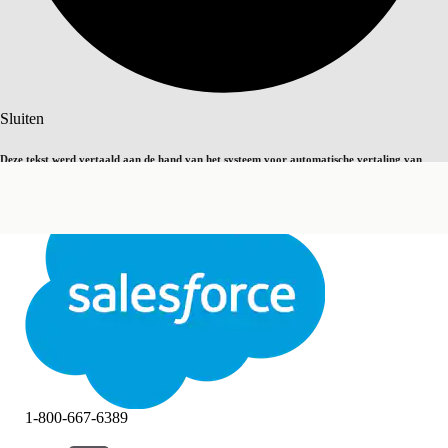
Zoeken
Sluiten
Deze tekst werd vertaald aan de hand van het systeem voor automatische vertaling van
Overschakelen op Engels
Niet nu
Salesforce. U vindt
hier
meer details.
Sluiten
Sluiten
1-800-667-6389