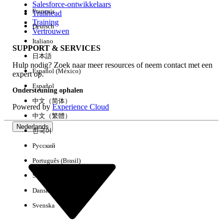
Salesforce-ontwikkelaars
Français
Trailhead
Ervaring
Training
Deutsch
Vertrouwen
Italiano
SUPPORT & SERVICES
日本語
Hulp nodig? Zoek naar meer resources of neem contact met een
Alles wissen
Gereed
Español (México)
expert op.
Español
Ondersteuning ophalen
中文（简体）
Powered by
Experience Cloud
中文（繁體）
Nederlands
한국어
Русский
Português (Brasil)
Suomi
Dansk
Svenska
Geen resultaten