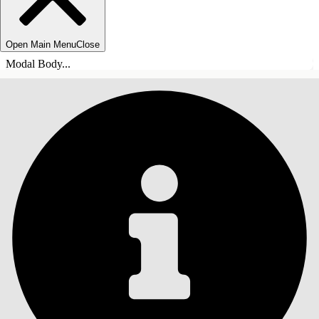
Open Main Menu
Close
Modal Body...
INHOUDSOPGAVE
Zoeken
Inhoudsopgave
weergeven
Inhoudsopgave