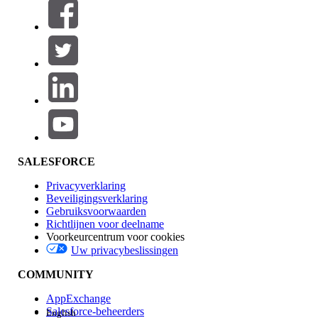
Filters (0)
FILTERS SELECTEREN
Productgebied
Toevoegen
Invloed op functies
SALESFORCE
Privacyverklaring
Beveiligingsverklaring
Gebruiksvoorwaarden
Richtlijnen voor deelname
Voorkeurcentrum voor cookies
Uw privacybeslissingen
Edition
COMMUNITY
AppExchange
Salesforce-beheerders
English