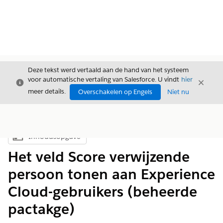
Deze tekst werd vertaald aan de hand van het systeem
voor automatische vertaling van Salesforce. U vindt
hier
Sluiten
Sluite
Sluiten
meer details.
Overschakelen op Engels
Niet nu
Inhoudsopgave
Inhoudsopgave weergeven
Het veld Score verwijzende
persoon tonen aan Experience
Cloud-gebruikers (beheerde
pactakge)