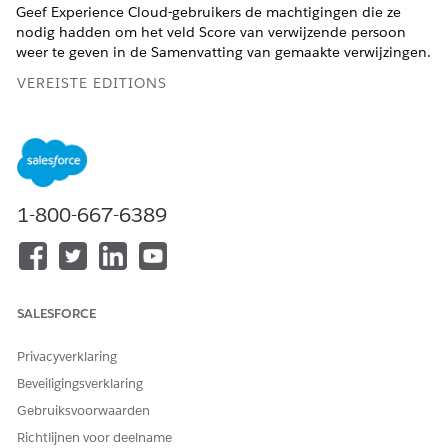
Geef Experience Cloud-gebruikers de machtigingen die ze
nodig hadden om het veld Score van verwijzende persoon
weer te geven in de Samenvatting van gemaakte verwijzingen.
VEREISTE EDITIONS
Beschikbaar in: Lightning Experience
Beschikbaar in:
Professional
,
Enterprise
en
Unlimited
Edition waarin Financial Services Cloud is ingeschakeld
1-800-667-6389
Dit is een voorziening van het beheerde pakket Financial
Services Cloud.
Profielen die Experience Cloud-toegang bieden aan
gebruikers, omvatten:
SALESFORCE
Inloggen bij Customer Community-gebruiker
Privacyverklaring
Customer Community Plus Login-gebruiker
Customer Community Plus-gebruiker
Beveiligingsverklaring
Customer Community-gebruiker
Gebruiksvoorwaarden
Geef vanuit Set-up
op in het vak Snel zoeken en
Profiel
Richtlijnen voor deelname