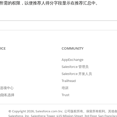
d 用户提供所需的权限，以便推荐人得分字段显示在推荐汇总中。
s Cloud 的
Professional
、
Enterprise
和
Unlimited
Edition
es Cloud 受管软件包功能。
RCE
COMMUNITY
oud 访问权限的简档包括：
AppExchange
Salesforce 管理员
 登录用户
Salesforce 开发人员
用户
Trailhead
 首选项中心
培训
输入
，然后选择
简档
。
简档
的隐私选择
Trust
称。
边的
查看
。
© Copyright 2026, Salesforce.com Inc. 公司版权所有。保留所
权限。
Salesforce, Inc. Salesforce Tower, 415 Mission Street, 3rd Floor, San Francis