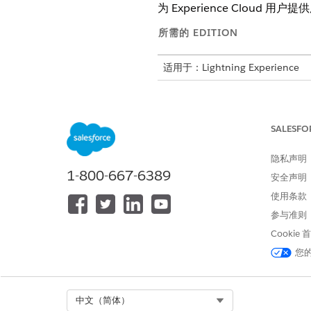
为 Experience Clou
所需的 EDITION
适用于：Lightning Experience
适用于：启用了 Financial Service
这是 Financial Servic
SALESFO
为用户提供 Experience Cl
隐私声明
1-800-667-6389
客户社区登录用户
安全声明
Customer Community Plus
使用条款
Customer Community Plus 
参与准则
客户社区用户
Cookie
从“设置”中，在快速查找方框中
您
单击要更新的社区用户简档的名
在字段级安全性中，单击用户旁
单击
编辑
。
Select Org
中文（简体）
为推荐人得分字段选择读取访问