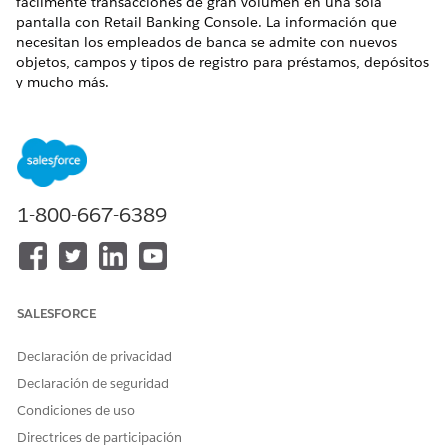
fácilmente transacciones de gran volumen en una sola
pantalla con Retail Banking Console. La información que
necesitan los empleados de banca se admite con nuevos
objetos, campos y tipos de registro para préstamos, depósitos
y mucho más.
Siga estos pasos para activar funciones Retail Banking.
Esta es una función de paquete gestionado de Financial
Services Cloud.
Crear un perfil de empleado de banca personal (paquete
1-800-667-6389
gestionado)
Cree un perfil de Banca personal para definir los permisos
y la configuración de seguridad a nivel de campo para
todos los usuarios de banca personal.
SALESFORCE
Activar permisos de perfil de empleado de banca personal
(paquete gestionado)
Declaración de privacidad
Active los permisos y la configuración de seguridad a nivel
Declaración de seguridad
de campo para el perfil Banca personal.
Condiciones de uso
Asignar el conjunto de permisos de acceso de cajero
Directrices de participación
(paquete gestionado)