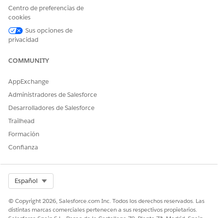
Cree un perfil de usuario de cajero y un usuario de cajero
Centro de preferencias de
cookies
antes de asignar el conjunto de permisos Acceso de
cajero.
Sus opciones de
privacidad
Establecer permisos de campo de objeto para el perfil de
empleado de banca personal (paquete gestionado)
COMMUNITY
Proporcione a sus usuarios de banca personal el acceso
apropiado a los campos Cuenta y Contacto.
AppExchange
Agregar los conjuntos de campos Retail Banking (paquete
Administradores de Salesforce
gestionado)
Desarrolladores de Salesforce
Utilizando los conjuntos de campos Retail Banking, puede
Trailhead
personalizar los detalles mostrados para varios objetos y
tipos de registro. Si no personalizó los conjuntos de
Formación
campos, agregue los conjuntos de campos Retail Banking
Confianza
instalando el paquete no gestionado. Sin embargo, si ha
personalizado los conjuntos de campos, agregue los
conjuntos de campos Retail Banking manualmente.
Select Org
Español
Asignar formatos de página a nuevos tipos de registro de
cuenta financiera (paquete gestionado)
© Copyright 2026, Salesforce.com Inc. Todos los derechos reservados. Las
El objeto Cuentas financieras incluye nuevos tipos de
distintas marcas comerciales pertenecen a sus respectivos propietarios.