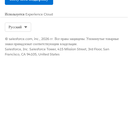
Обновление макетов страниц Lightning для начальной
страницы Banking и консоли Retail Banking (управляемый
Используется
Experience Cloud
пакет)
Страницы Lightning, призванные помочь личным банкирам
Select Org
Русский
увидеть их ключевые данные и задачи, входят в Retail
Banking. Чтобы настроить эти страницы для разных типов
© salesforce.com, inc., 2026 гг. Все права защищены. Упомянутые товарные
записей и начальной страницы пользователя, выполните
знаки принадлежат соответствующим владельцам.
указанные ниже действия.
Salesforce, Inc. Salesforce Tower, 415 Mission Street, 3rd Floor, San
Francisco, CA 94105, United States
Добавление пользователей Personal Banker for Retail
Banking (управляемый пакет)
Добавьте пользователей Personal Banker и назначьте им
профиль Personal Banker и связанные наборы полномочий.
Для доступа к Financial Services Cloud пользователи должны
иметь следующие параметры.
ЭТА СТАТЬЯ РЕШИЛА ВАШУ ПРОБЛЕМУ?
Оставьте свой отзыв, чтобы мы могли стать лучше!