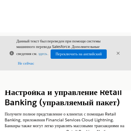
Данный текст был переведен при помощи системы
машинного перевода Salesforce. Дополнительные
Закрыть
Закры
сведения см.
здесь
.
Переключить на английский
Закрыт
Не сейчас
Содержание
Показать содержание
Настройка и управление Retail
Banking (управляемый пакет)
Получите полное представление о клиентах с помощью Retail
Banking, приложения Financial Services Cloud Lightning.
Банкиры также могут легко управлять массовыми транзакциями на