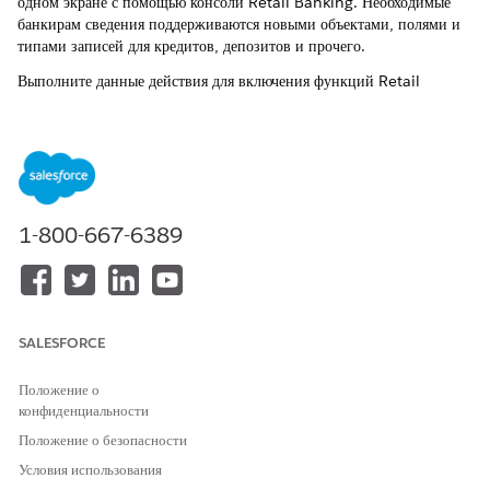
одном экране с помощью консоли Retail Banking. Необходимые
банкирам сведения поддерживаются новыми объектами, полями и
типами записей для кредитов, депозитов и прочего.
Выполните данные действия для включения функций Retail
Banking.
Это функция управляемого пакета Financial Services Cloud.
Создание личного профиля банкира (управляемый пакет)
Создайте профиль «Личный банкир» для определения
1-800-667-6389
полномочий и параметров безопасности поля для всех
пользователей личного банкира.
Включение полномочий профиля личного банкира
(управляемый пакет)
Включите полномочия и параметры безопасности поля для
SALESFORCE
профиля «Личный банкир».
Положение о
Назначение набора полномочий доступа к кассиру
конфиденциальности
(управляемый пакет)
Положение о безопасности
Создайте профиль пользователя-кассира и пользователя-кассира
перед назначением набора полномочий «Доступ к кассиру».
Условия использования