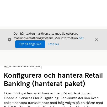
Den här texten har översatts med Salesforces
maskinöversättningssystem. Mer information
här
.
Stäng
Stäng
Stäng
Byt till engelska
Inte nu
Innehållsförteckningar
Visa innehållsförteckning
Konfigurera och hantera Retail
Banking (hanterat paket)
Få en 360-graders vy av kunder med Retail Banking, en
Financial Services Cloud Lightning. Bankkontakter kan även
enkelt hantera transaktioner med hög volym på en skärm med