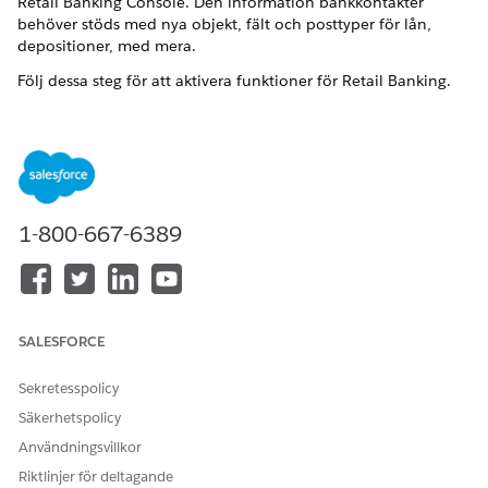
Retail Banking Console. Den information bankkontakter
behöver stöds med nya objekt, fält och posttyper för lån,
depositioner, med mera.
Följ dessa steg för att aktivera funktioner för Retail Banking.
Detta är en funktion i det hanterade paketet Financial
Services Cloud.
Skapa en personlig bankprofil (hanterat paket)
Skapa en Personlig bankkontaktprofil för att definiera
1-800-667-6389
behörigheter och inställningar för fältnivåsäkerhet för alla
personliga bankkontaktanvändare.
Aktivera personliga bankprofilbehörigheter (hanterat
paket)
Aktivera behörigheter och fältnivåsäkerhetsinställningar
SALESFORCE
för profilen Personal Banker.
Sekretesspolicy
Tilldela behörighetsuppsättningen Teller-åtkomst
(hanterat paket)
Säkerhetspolicy
Skapa en berättaranvändarprofil och en
Användningsvillkor
berättaranvändare innan du tilldelar
Riktlinjer för deltagande
behörighetsuppsättningen Berättaråtkomst.