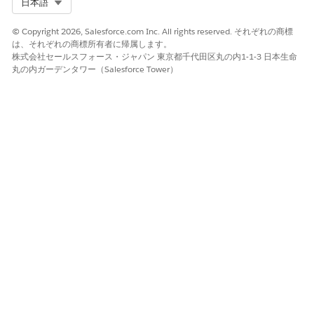
Select Org
日本語
[
編集] を
クリックし、インテグレーションユーザーに必要な
「参照」、「作成」、「編集」、「削除」、「すべて表示」、
© Copyright 2026, Salesforce.com Inc. All rights reserved. それぞれの商標
および「すべての項目の表示」権限を有効にして、変更を保存
は、それぞれの商標所有者に帰属します。
します。
株式会社セールスフォース・ジャパン 東京都千代田区丸の内1-1-3 日本生命
丸の内ガーデンタワー（Salesforce Tower）
インテグレーションユーザーがアクセスする必要があるオブジ
ェクトごとにステップ 6 と 7 を繰り返します。
次の Financial Services Cloud 標準オブジェクトがサポート
されています。
オブジェクト
API 参照名
金融口座
FinancialAccount
金融口座住所
FinancialAccountAddress
金融口座残高
FinancialAccountBalance
Financial Account Fee (金
FinancialAccountFee
融口座手数料)
金融口座関係者
FinancialAccountParty
金融口座関係者金融資産
FinclAcctPtyFinclAsset