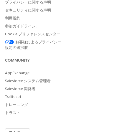
プライバシーに関する声明
および
セキュリティに関する声明
「アプリケーションのカスタ
利用規約
マイズ」
参加ガイドライン:
Cookie プリファレンスセンター
インテグレーションユーザーには、Salesforce API インテグレー
ション権限セットライセンスが割り当てられている必要がありま
お客様によるプライバシー
す。このライセンスを持つユーザーが存在しない場合は、開始す
設定の選択肢
る前に作成します。
COMMUNITY
[設定] の [クイック検索] ボックスに
と入力
「権限セット」
し、
[権限セット]
を選択します。
AppExchange
インテグレーションユーザーに割り当てられた権限セットを開
Salesforce システム管理者
きます。
[システム権限]
をクリックし、
[編集]
をクリックします。
Salesforce 開発者
[
Manage Financial Services Standard Objects via
Trailhead
Integration User
(インテグレーションユーザーを介した金融
トレーニング
サービス標準オブジェクトの管理)] を選択し、変更を保存しま
す。
トラスト
[オブジェクト設定]
をクリックします。
インテグレーションユーザーがアクセスする Financial
Services Cloud オブジェクトをクリックします。