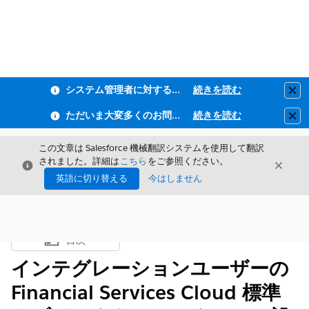
システム管理者に対するフィッシング耐性MFA・全従業員ユーザーMFAの適用のお知らせ
続きを読む
Clo
ただいま大変多くのお問い合わせをいただいており、ご連絡までにお時間を頂戴しております
続きを読む
Clo
この文章は Salesforce 機械翻訳システムを使用して翻訳
されました。詳細は
こちら
をご参照ください。
閉じる
閉じ
閉じる
英語に切り替える
今はしません
目次
目次を表示
インテグレーションユーザーの
Financial Services Cloud 標準