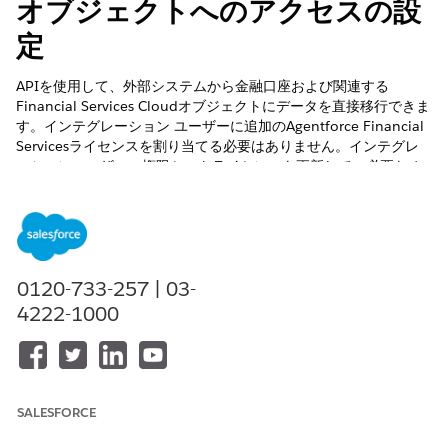
オブジェクトへのアクセスの設
定
APIを使用して、外部システムから金融口座および関連する
Financial Services Cloudオブジェクトにデータを直接移行できま
す。インテグレーション ユーザーに追加のAgentforce Financial
Servicesライセンスを割り当てる必要はありません。インテグレ
ーションユーザーの権限セットライセンスを更新して、必要なオ
ブジェクト権限を付与します。
必要なエディション
使用可能なインターフェース: Lightning Experience
0120-733-257 | 03-
使用可能なエディション: Financial Services Cloud が有効にな
4222-1000
っている
Developer
Edition、
Enterprise
Edition、および
Unlimited
Edition
必要なユーザー権限
SALESFORCE
権限セットライセンスを編集
「プロファイルと権限セット
する
の管理」