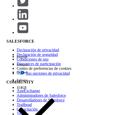
Agregar
Área de productos
Repercusión de función
SALESFORCE
Declaración de privacidad
Declaración de seguridad
English
Condiciones de uso
Directrices de participación
Français
Centro de preferencias de cookies
Deutsch
Sus opciones de privacidad
Edición
Italiano
COMMUNITY
日本語
AppExchange
Administradores de Salesforce
Desarrolladores de Salesforce
Trailhead
Experiencia
Capacitación
Trust