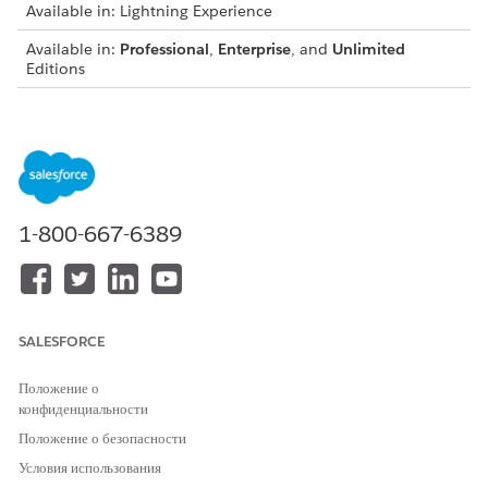
Available in: Lightning Experience
Available in:
Professional
,
Enterprise
, and
Unlimited
Editions
USER PERMISSIONS NEEDED
To activate the approval
Customize Application
process:
Open the approval process.
1-800-667-6389
Review the approval process to make sure that it’s
configured correctly.
Click
Activate
.
SALESFORCE
ЭТА СТАТЬЯ РЕШИЛА ВАШУ ПРОБЛЕМУ?
Положение о
Оставьте свой отзыв, чтобы мы могли стать лучше!
конфиденциальности
Положение о безопасности
Да
Нет
Условия использования