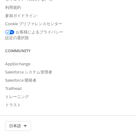
then select
Field Update
.
Enter a name for the field update.
利用規約
For example, enter
.
Party Profile to Rejected
参加ガイドライン:
Select
Stage
as the field to be updated.
Cookie プリファレンスセンター
Under Specify New Field Value, select
A specific value
,
お客様によるプライバシー
and select
Rejected
.
設定の選択肢
Save your changes.
COMMUNITY
AppExchange
この記事で問題は解決されましたか?
ご意見をお待ちしております。
Salesforce システム管理者
Salesforce 開発者
はい
いいえ
Trailhead
トレーニング
トラスト
Select Org
日本語