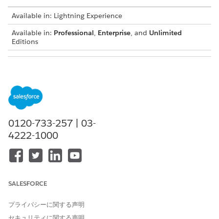
Available in: Lightning Experience
Available in:
Professional
,
Enterprise
, and
Unlimited
Editions
USER PERMISSIONS NEEDED
To add field updates:
Customize Application
Add a field update for the final approval action.
Under Final Approval Actions, click
Add New
, and then
0120-733-257 | 03-
select
Field Update
.
Enter a name for the field update.
4222-1000
For example,
.
Party Profile to Reviewed
Select
Stage
as the field to be updated.
Under Specify New Field Value, select
A specific value
,
and select
Approved
.
Save your changes.
SALESFORCE
Add a field update for the Final Rejection action.
プライバシーに関する声明
Under Final Rejection Actions, click
Add New
, and
セキュリティに関する声明