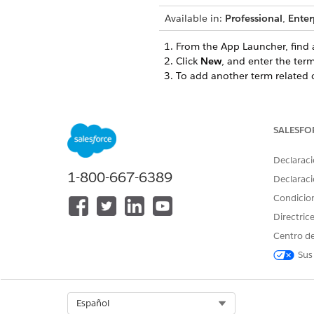
Available in:
Professional
,
Enter
From the App Launcher, find 
Click
New
, and enter the term
To add another term related o
SALESFO
¿RESOLVIÓ ESTE ARTÍCULO SU 
¡Háganos saber cómo podemos m
Declaraci
1-800-667-6389
Declaraci
Condicio
Directric
Centro de
Sus
Select Org
Español