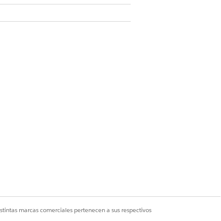
Sí
No
istintas marcas comerciales pertenecen a sus respectivos