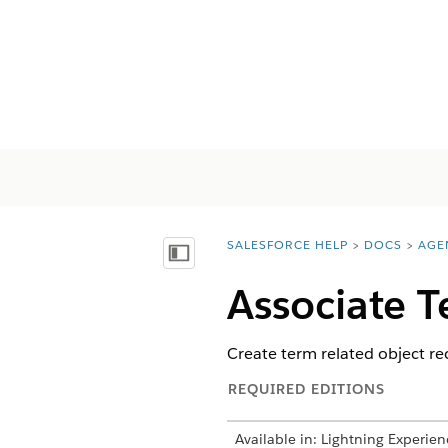
SALESFORCE HELP
DOCS
AGE
You are here:
Mostrar índice de materias
Associate 
Create term related object re
REQUIRED EDITIONS
Available in: Lightning Experien