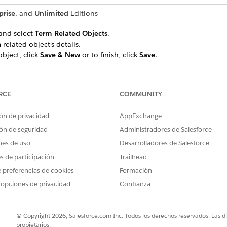
prise
, and
Unlimited
Editions
and select
Term Related Objects
.
 related object's details.
bject, click
Save & New
or to finish, click
Save
.
RCE
COMMUNITY
PROBLEMA?
ejorar!
ón de privacidad
AppExchange
ón de seguridad
Administradores de Salesforce
nes de uso
Desarrolladores de Salesforce
es de participación
Trailhead
 preferencias de cookies
Formación
 opciones de privacidad
Confianza
© Copyright 2026, Salesforce.com Inc. Todos los derechos reservados. Las d
propietarios.