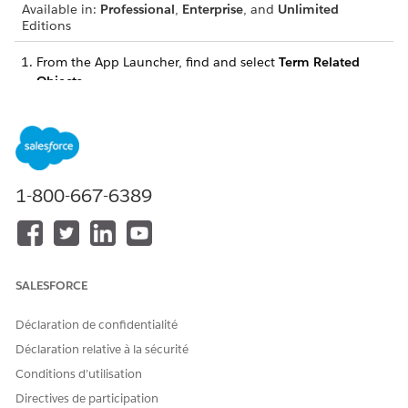
Available in:
Professional
,
Enterprise
, and
Unlimited
Editions
From the App Launcher, find and select
Term Related
Objects
.
Click
New
, and enter the term related object's details.
To add another term related object, click
Save & New
or to
finish, click
Save
.
1-800-667-6389
CET ARTICLE A-T-IL RÉSOLU VOTRE PROBLÈME ?
Dites-nous ce que nous pouvons améliorer !
Oui
Non
SALESFORCE
Déclaration de confidentialité
Déclaration relative à la sécurité
Conditions d’utilisation
Directives de participation