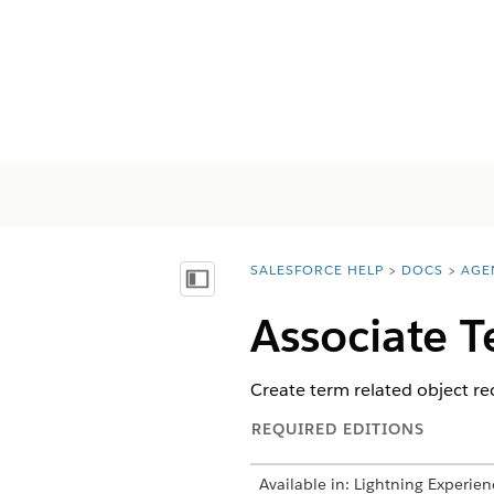
SALESFORCE HELP
DOCS
AGE
You are here:
Mostrar índice
Associate 
Create term related object re
REQUIRED EDITIONS
Available in: Lightning Experien