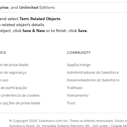
prise
, and
Unlimited
Editions
and select
Term Related Objects
.
 related object's details.
bject, click
Save & New
or to finish, click
Save
.
RCE
COMMUNITY
OBLEMA?
r!
o de privacidade
AppExchange
ão de segurança
Administradores do Salesforce
e uso
Desenvolvedores do Salesforce
s de participação
Trailhead
 preferência de cookies
Treinamento
s opções de privacidade
Trust
© Copyright 2026, Salesforce.com Inc. Todos os direitos reservados. Várias m
Salesforce Brasil, Av. Jornalista Roberto Marinho, 85 - 14º andar - Cidade M