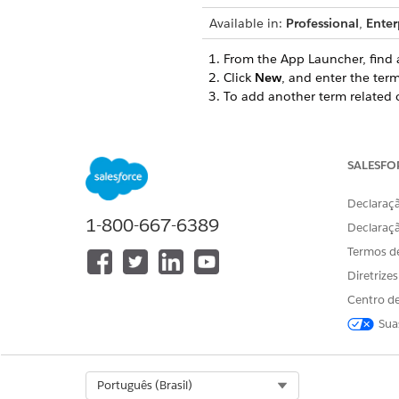
Available in:
Professional
,
Enter
From the App Launcher, find 
Click
New
, and enter the term
To add another term related o
SALESFO
ESTE ARTIGO RESOLVEU SEU PR
Diga-nos para podermos melhora
Declaraçã
1-800-667-6389
Declaraç
Termos d
Diretrize
Centro de
Sua
Select Org
Português (Brasil)