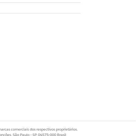
Sim
Não
arcas comerciais dos respectivos proprietários.
onções, São Paulo - SP, 04575-000 Brasil