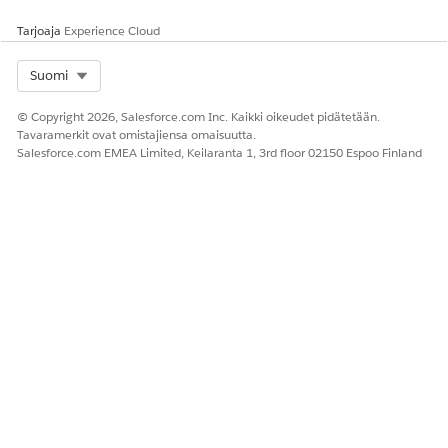
Tarjoaja
Experience Cloud
Select Org
Suomi
© Copyright 2026, Salesforce.com Inc. Kaikki oikeudet pidätetään.
Tavaramerkit ovat omistajiensa omaisuutta.
Salesforce.com EMEA Limited, Keilaranta 1, 3rd floor 02150 Espoo Finland