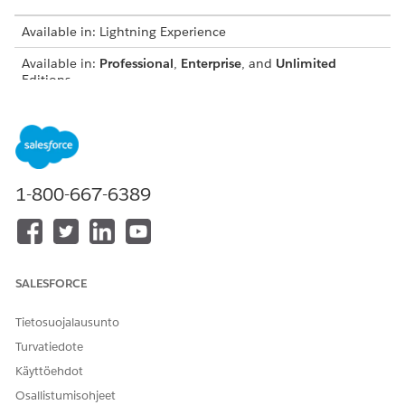
Available in: Lightning Experience
Available in:
Professional
,
Enterprise
, and
Unlimited
Editions
USER PERMISSIONS NEEDED
To create routing rules:
Customize Application
Create routing configurations for queues
.
1-800-667-6389
SEE ALSO
Set Up Queues
SALESFORCE
Tietosuojalausunto
RATKAISIKO TÄMÄ ARTIKKELI ONGELMASI?
Anna palautetta, jotta voimme kehittyä!
Turvatiedote
Käyttöehdot
Kyllä
Ei
Osallistumisohjeet