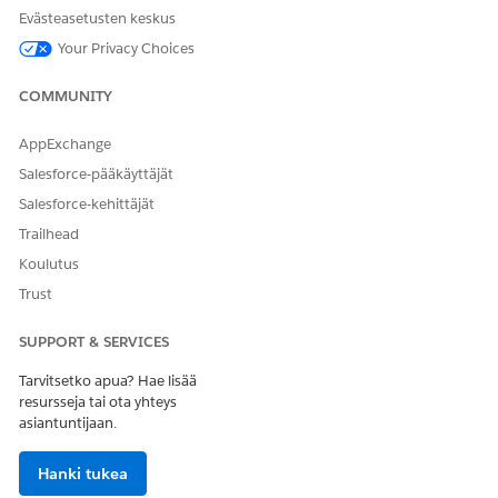
Evästeasetusten keskus
Your Privacy Choices
COMMUNITY
AppExchange
Salesforce-pääkäyttäjät
Salesforce-kehittäjät
Trailhead
Koulutus
Trust
SUPPORT & SERVICES
Tarvitsetko apua? Hae lisää
resursseja tai ota yhteys
asiantuntijaan.
Hanki tukea