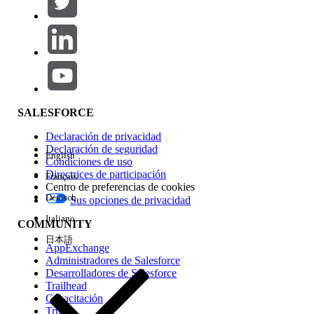
Agregar
Área de productos
Repercusión de función
SALESFORCE
Declaración de privacidad
Declaración de seguridad
English
Condiciones de uso
Directrices de participación
Français
Centro de preferencias de cookies
Deutsch
Sus opciones de privacidad
Edición
Italiano
COMMUNITY
日本語
AppExchange
Administradores de Salesforce
Desarrolladores de Salesforce
Trailhead
Experiencia
Capacitación
Trust