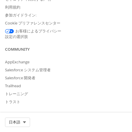
the home loan product.
利用規約
Save your changes.
参加ガイドライン:
Similarly, create an authorization form data use record for
Cookie プリファレンスセンター
each authorization form that you want to associate with
the data use purpose.
お客様によるプライバシー
設定の選択肢
COMMUNITY
この記事で問題は解決されましたか?
AppExchange
ご意見をお待ちしております。
Salesforce システム管理者
はい
いいえ
Salesforce 開発者
Trailhead
トレーニング
トラスト
Select Org
日本語