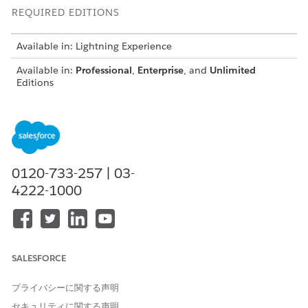
REQUIRED EDITIONS
Available in: Lightning Experience
Available in:
Professional
,
Enterprise
, and
Unlimited
Editions
Before you begin:
Create authorization form records
.
Create authorization form text records
.
From the App Launcher, find and select
Authorization
0120-733-257 | 03-
Form Data Use
.
4222-1000
Click
New
, and enter the authorization form data use
details.
Enter a name for the authorization form data use
record for the home loan product.
For example,
.
Home Loan Authorization Data Use
SALESFORCE
Select an authorization form record that you created
for the home loan product.
プライバシーに関する声明
Select a data use purpose record that you created for
セキュリティに関する声明