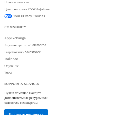
Правила участия
Центр настроек cookie-файлов
SEE ALSO
Your Privacy Choices
Add Data Use Purposes
COMMUNITY
AppExchange
ЭТА СТАТЬЯ РЕШИЛА ВАШУ ПРОБЛЕМУ?
Администраторы Salesforce
Оставьте свой отзыв, чтобы мы могли стать лучше!
Разработчики Salesforce
Да
Нет
Trailhead
Обучение
Trust
SUPPORT & SERVICES
Нужна помощь? Найдите
дополнительные ресурсы или
свяжитесь с экспертом.
Получить поддержку