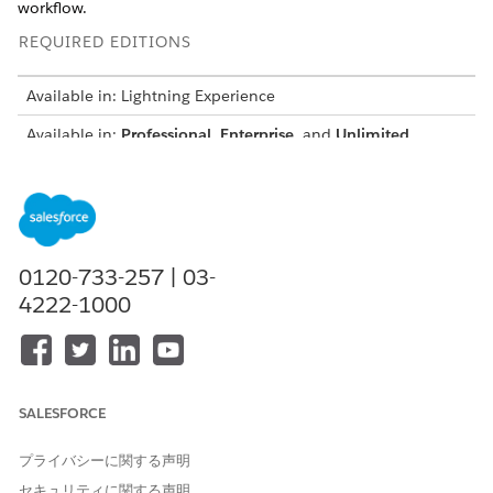
workflow.
REQUIRED EDITIONS
Available in: Lightning Experience
Available in:
Professional
,
Enterprise
, and
Unlimited
Editions
To support the loan origination process, create these
document typed and document categories.
0120-733-257 | 03-
4222-1000
We suggest using the values recommended in this
NOTE
table to ensure a smooth experience with the Digital
Lending—India sample application.
SALESFORCE
DOCUME
DOCUME
REQUIRE
STORED
USED IN
プライバシーに関する声明
NT
NT TYPE
D
AS
セキュリティに関する声明