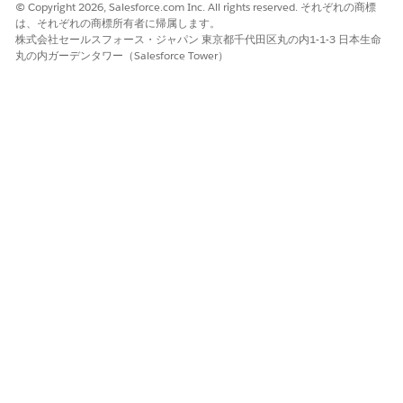
© Copyright 2026, Salesforce.com Inc. All rights reserved. それぞれの商標
Driving
India:App
は、それぞれの商標所有者に帰属します。
License,
licationFo
株式会社セールスフォース・ジャパン 東京都千代田区丸の内1-1-3 日本生命
Utility
rmOnboa
丸の内ガーデンタワー（Salesforce Tower）
Bills,
rding,Digi
Passport
tal
Lending–
India:Add
itionalAp
plicantOn
boarding(
Discovery
Framewor
k
Omniscri
pts)
Photogra
Photogra
Yes
Party
Digital
ph
ph
Profile
Lending–
India:App
licationFo
rmOnboa
rding,Digi
tal
Lending–
India:Add