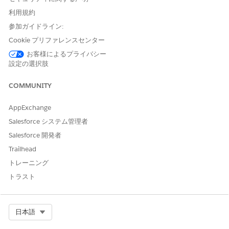
CATEGOR
DOCUME
Y
NT
利用規約
CHECKLIS
参加ガイドライン:
T ITEM
AGAINST
Cookie プリファレンスセンター
Proof of
PAN Card,
Yes
Party
Digital
お客様によるプライバシー
Identity
Driving
Profile
Lending–
設定の選択肢
License,
India:App
Passport,
licationFo
COMMUNITY
Redacted
rmOnboa
Aadhaar
rding,Digi
AppExchange
tal
Lending–
Salesforce システム管理者
India:Add
Salesforce 開発者
itionalAp
plicantOn
Trailhead
boarding(
トレーニング
Discovery
Framewor
トラスト
k
Omniscri
pts)
Select Org
日本語
Proof of
Redacted
Yes
Party
Digital
Address
Aadhaar,
Profile
Lending–