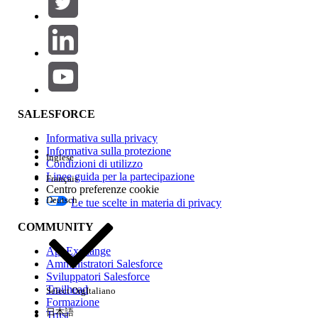
Aggiungi
Area prodotti
Impatto della funzione
SALESFORCE
Informativa sulla privacy
Informativa sulla protezione
Inglese
Condizioni di utilizzo
Linee guida per la partecipazione
Français
Centro preferenze cookie
Deutsch
Le tue scelte in materia di privacy
Edition
COMMUNITY
AppExchange
Amministratori Salesforce
Sviluppatori Salesforce
Trailhead
Select Org
Italiano
Esperienza
Formazione
日本語
Trust