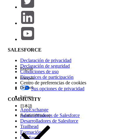
Agregar
Área de productos
Repercusión de función
SALESFORCE
Declaración de privacidad
Declaración de seguridad
English
Condiciones de uso
Directrices de participación
Français
Centro de preferencias de cookies
Deutsch
Sus opciones de privacidad
Edición
Italiano
COMMUNITY
日本語
AppExchange
Administradores de Salesforce
Español (México)
Desarrolladores de Salesforce
Trailhead
Experiencia
Formación
Confianza