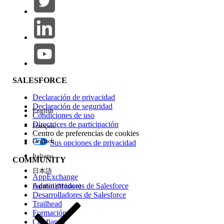
Agregar
Área de productos
Repercusión de función
SALESFORCE
Declaración de privacidad
Declaración de seguridad
English
Condiciones de uso
Directrices de participación
Français
Centro de preferencias de cookies
Deutsch
Sus opciones de privacidad
Edición
Italiano
COMMUNITY
日本語
AppExchange
Administradores de Salesforce
Español (México)
Desarrolladores de Salesforce
Trailhead
Experiencia
Formación
Confianza