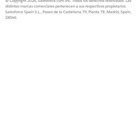
© Copyright 2026, Salesforce.com Inc. Todos los derechos reservados. Las
distintas marcas comerciales pertenecen a sus respectivos propietarios.
Salesforce Spain S.L., Paseo de la Castellana 79, Planta 7ª, Madrid, Spain,
28046