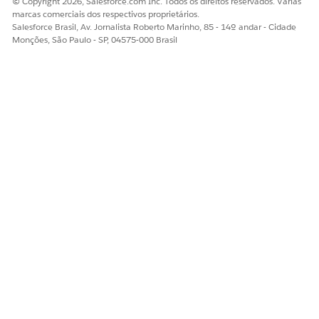
© Copyright 2026, Salesforce.com Inc. Todos os direitos reservados. Várias
marcas comerciais dos respectivos proprietários.
Salesforce Brasil, Av. Jornalista Roberto Marinho, 85 - 14º andar - Cidade
Monções, São Paulo - SP, 04575-000 Brasil