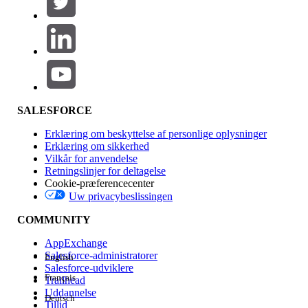
Produktområde
Funktionspåvirkning
SALESFORCE
Erklæring om beskyttelse af personlige oplysninger
Erklæring om sikkerhed
Vilkår for anvendelse
Retningslinjer for deltagelse
Cookie-præferencecenter
Uw privacybeslissingen
Version
COMMUNITY
AppExchange
Salesforce-administratorer
English
Salesforce-udviklere
Français
Trailhead
Experience
Uddannelse
Deutsch
Tillid