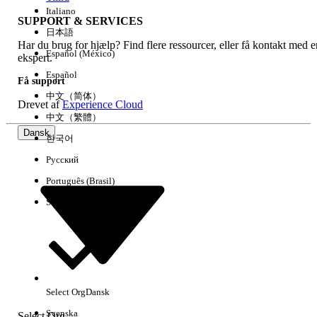
Italiano
SUPPORT & SERVICES
日本語
Har du brug for hjælp? Find flere ressourcer, eller få kontakt med e
Ryd alle
Udført
Español (México)
ekspert.
Español
Få support
中文（简体）
Drevet af
Experience Cloud
中文（繁體）
Dansk
한국어
Русский
Português (Brasil)
Suomi
Ingen resultater
Her er nogle søgetips
Select Org
Dansk
Kontroller stavemåden for dine søgeord.
Svenska
Select Org