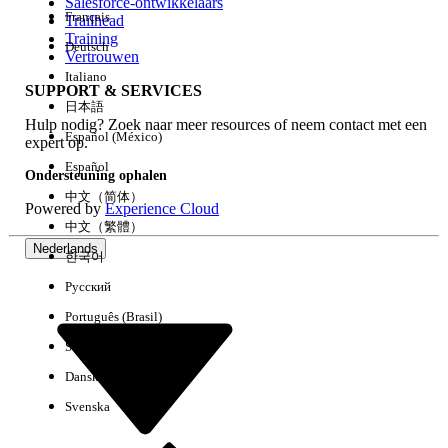
Salesforce-ontwikkelaars
Français
Trailhead
Training
Deutsch
Vertrouwen
Italiano
SUPPORT & SERVICES
日本語
Hulp nodig? Zoek naar meer resources of neem contact met een
Español (México)
expert op.
Español
Ondersteuning ophalen
中文（简体）
Powered by
Experience Cloud
中文（繁體）
Nederlands
한국어
Русский
Português (Brasil)
Suomi
Dansk
Svenska