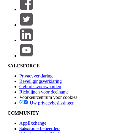
SALESFORCE
Privacyverklaring
Beveiligingsverklaring
Gebruiksvoorwaarden
Richtlijnen voor deelname
Voorkeurcentrum voor cookies
Uw privacybeslissingen
COMMUNITY
AppExchange
Salesforce-beheerders
English