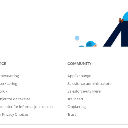
RCE
COMMUNITY
rnerklæring
AppExchange
serklæring
Salesforce-administratorer
 bruk
Salesforce-utviklere
njer for deltakelse
Trailhead
esenter for informasjonskapsler
Opplæring
r Privacy Choices
Trust