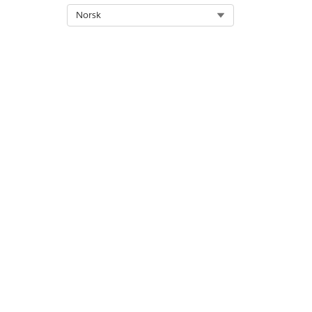
Select Org
Norsk