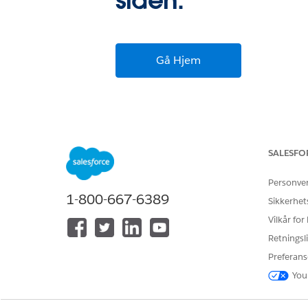
siden.
Gå Hjem
SALESFO
Personve
1-800-667-6389
Sikkerhet
Vilkår for
Retningsli
Preferans
You