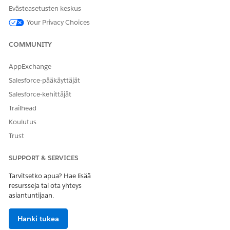
RATKAISIKO TÄMÄ ARTIKKELI ONGELMASI?
Evästeasetusten keskus
Anna palautetta, jotta voimme kehittyä!
Your Privacy Choices
Kyllä
Ei
COMMUNITY
AppExchange
Salesforce-pääkäyttäjät
Salesforce-kehittäjät
Trailhead
Koulutus
Trust
SUPPORT & SERVICES
Tarvitsetko apua? Hae lisää
resursseja tai ota yhteys
asiantuntijaan.
Hanki tukea