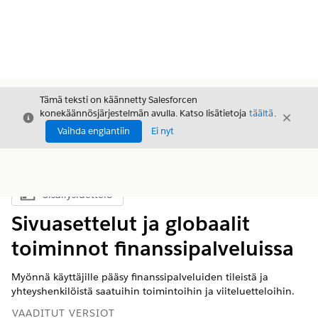
Tämä teksti on käännetty Salesforcen
konekäännösjärjestelmän avulla. Katso lisätietoja
täältä
.
Sulje
Sulje
Sulje
Vaihda englantiin
Ei nyt
Sisällysluettelo
Näytä sisällysluettelo
Sivuasettelut ja globaalit
toiminnot finanssipalveluissa
Myönnä käyttäjille pääsy finanssipalveluiden tileistä ja
yhteyshenkilöistä saatuihin toimintoihin ja viiteluetteloihin.
VAADITUT VERSIOT