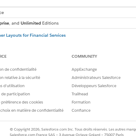
ce
prise
, and
Unlimited
Editions
er Layouts for Financial Services
ord details about client tasks, events, and calls directly from the Sal
t Relationship Page Layout for Financial Services
RCE
COMMUNITY
rs, and relationship managers access to the fields in the account co
.
on de confidentialité
AppExchange
n relative à la sécurité
Administrateurs Salesforce
 d’utilisation
Développeurs Salesforce
RE PROBLÈME ?
s de participation
Trailhead
améliorer !
 préférence des cookies
Formation
 choix en matière de confidentialité
Confiance
© Copyright 2026, Salesforce.com Inc. Tous droits réservés. Les autres marqu
Salesforce.com France SAS – 3 Avenue Octave Gréard – 75007 Paris