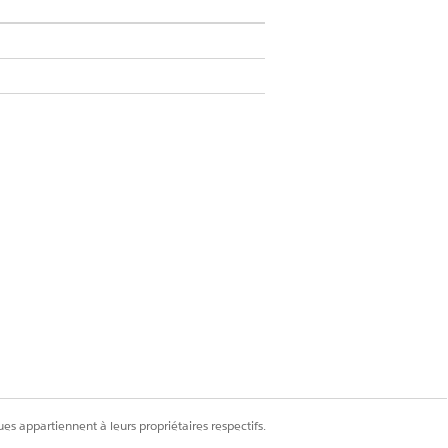
esforce header.
ntact relationship layout to create and
Oui
Non
es appartiennent à leurs propriétaires respectifs.