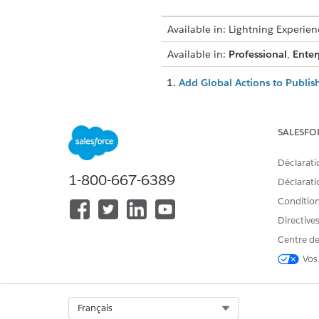
Available in: Lightning Experien
Available in:
Professional
,
Enter
Add Global Actions to Publish
A global action lets users rec
Configure the Account Contac
SALESFO
Give advisors, personal banke
maintain relationship groups
Déclarati
1-800-667-6389
Déclaratio
Conditions
CET ARTICLE A-T-IL RÉSOLU VOT
Directive
Dites-nous ce que nous pouvons 
Centre de
Vos
Select Org
Français