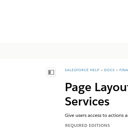
SALESFORCE HELP
DOCS
FIN
You are here:
Afficher la table des matières
Page Layout
Services
Give users access to actions a
REQUIRED EDITIONS