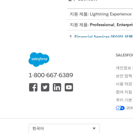
지원 제품: Lightning Experience
지원 제품:
Professional
,
Enterpri
Financial Services 데이
금융 계정 관리 데이터 모델을 
상담원, 은행원, 관계 관리자 
SALESFO
상담원, 개인 뱅커, 관계 관리자
사용자 정의합니다.
개인정보
1-800-667-6389
보안 정책
사용 약관
참여 지침
이 기사를 통해 문제를 해결했습니까
쿠키 기본
개선을 위한 의견을 보내주세요.
귀하
Select Org
한국어