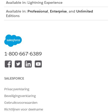
Available in: Lightning Experience
Available in:
Professional
,
Enterprise
, and
Unlimited
Editions
Enable Lightning Experience for Financial Services
To use Financial Services, enable Lightning Experience in
your org. Financial Services is supported only in Lightning
Experience.
1-800-667-6389
HEEFT DIT ARTIKEL UW PROBLEEM OPGELOST?
Laat ons weten wat we kunnen doen om te verbeteren!
SALESFORCE
Ja
Nee
Privacyverklaring
Beveiligingsverklaring
Gebruiksvoorwaarden
Richtlijnen voor deelname