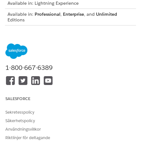
Available in: Lightning Experience
Available in:
Professional
,
Enterprise
, and
Unlimited
Editions
Enable Lightning Experience for Financial Services
To use Financial Services, enable Lightning Experience in
your org. Financial Services is supported only in Lightning
Experience.
1-800-667-6389
LÖSTE DENNA ARTIKEL DITT PROBLEM?
Berätta för oss vad vi kan förbättra!
SALESFORCE
Ja
Nej
Sekretesspolicy
Säkerhetspolicy
Användningsvillkor
Riktlinjer för deltagande