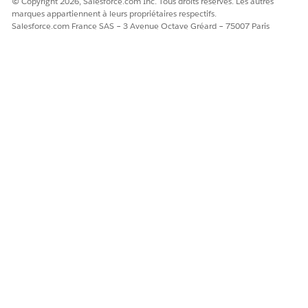
© Copyright 2026, Salesforce.com Inc. Tous droits réservés. Les autres
marques appartiennent à leurs propriétaires respectifs.
Salesforce.com France SAS – 3 Avenue Octave Gréard – 75007 Paris