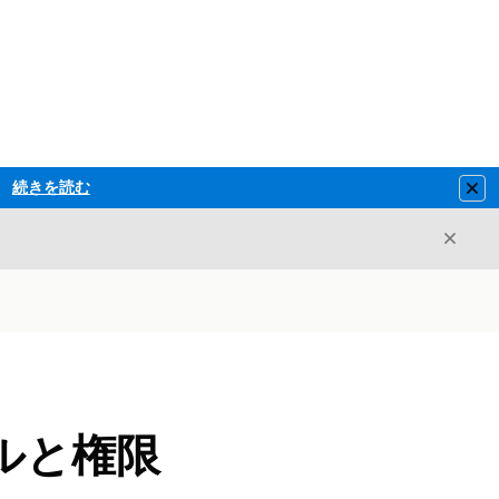
続きを読む
Clo
閉じ
閉じる
ルと権限