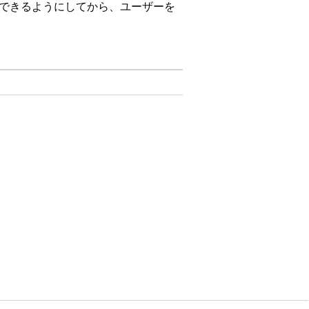
を管理できるようにしてから、ユーザーを
リティ設定を有効にします。
。
はい
いいえ