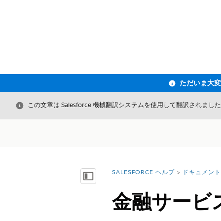
閉じる
この文章は Salesforce 機械翻訳システムを使用して翻訳されまし
SALESFORCE ヘルプ
ドキュメント
詳細情報:
目次を表示
金融サービ