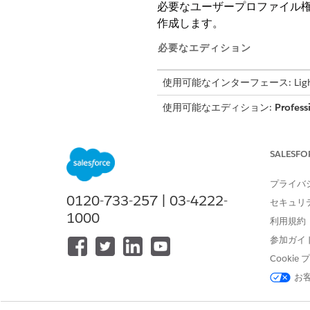
必要なユーザープロファイル権限を
作成します。
必要なエディション
使用可能なインターフェース: Lightni
使用可能なエディション:
Profess
金融サービスのユーザープロフ
作成したユーザープロファイル
SALESFO
金融サービスのユーザーの作成
プライバ
ユーザーを作成し、金融サービ
0120-733-257 | 03-4222-
セキュリ
1000
利用規約
参加ガイ
この記事で問題は解決されましたか
Cooki
ご意見をお待ちしております。
お