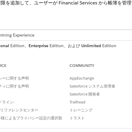
追加して、ユーザーが Financial Services から帳簿
ng Experience
ional
Edition、
Enterprise
Edition、および
Unlimited
Edition
ァイル権限の設定
 (システム管理者プロファイルを含む) の必須権限と項目レベルセキュ
RCE
COMMUNITY
シーに関する声明
AppExchange
ス機能にアクセスするために必要なプロファイルと権限を割り当てます
ティに関する声明
Salesforce システム管理者
Salesforce 開発者
ドライン:
Trailhead
?
e プリファレンスセンター
トレーニング
客様によるプライバシー設定の選択肢
トラスト