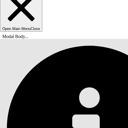
Open Main Menu
Close
Modal Body...
Du är här:
Salesforce-hjälp
Dokument
Adminguide för Financial Services Cloud