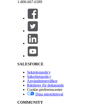
1-800-667-6389
LÖSTE DENNA ARTIKEL DITT PROBLEM?
Berätta för oss vad vi kan förbättra!
Stäng
Stäng
Salesforce Help | Article
SALESFORCE
Sekretesspolicy
Säkerhetspolicy
Användningsvillkor
Riktlinjer för deltagande
Cookie-preferenscenter
Dina integritetsval
COMMUNITY