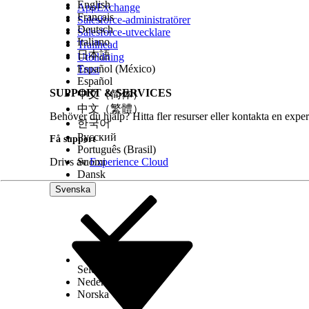
English
AppExchange
Français
Salesforce-administratörer
Deutsch
Salesforce-utvecklare
Italiano
Trailhead
日本語
Utbildning
Español (México)
Trust
Español
SUPPORT & SERVICES
中文（简体）
中文（繁體）
Behöver du hjälp? Hitta fler resurser eller kontakta en exper
한국어
Русский
Få support
Português (Brasil)
Drivs av
Suomi
Experience Cloud
Dansk
Svenska
Select Org
Svenska
Nederlands
Norska