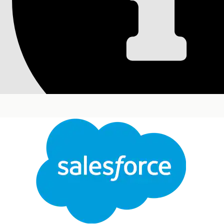
Användarprofiler oc
Services
Lägg till de användarprofilbehörigheter som behövs
Services och skapa sedan användare.
Versioner som krävs
Tillgängliga i: Lightning Experience
Tillgängliga i:
Professional
,
Enterprise
och
Unlimi
Konfigurera användarprofilbehörigheter för Financ
Stäng
Aktivera de behörigheter och fältnivåsäkerhetsinst
Systemadministratör.
Den här texten har översatts med Salesforces maskinöversättningssystem. Mer information
h
Skapa användare för Financial Services
Skapa användare och tilldela dem de profiler och 