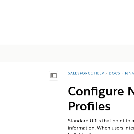
SALESFORCE HELP
DOCS
FIN
You are here:
Inhalt anzeigen
Configure N
Profiles
Standard URLs that point to a
information. When users intera