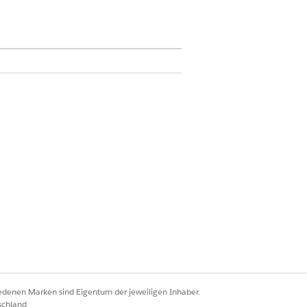
from the dropdown.
Ja
Nein
iedenen Marken sind Eigentum der jeweiligen Inhaber.
schland