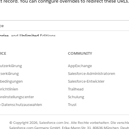
t record. You can configure overrides to redirect these URLs.
ce
prise
, and
Unlimited
Editions
nager
, open
Contact
, and click
Buttons, Links, and Actions
.
RCE
COMMUNITY
ride, select
Visualforce Page
, and then select
ContactDetailRedirect
utzerklärung
AppExchange
tserklärung
Salesforce-Administratoren
bedingungen
Salesforce-Entwickler
richtlinien
Trailhead
ILFE DIESES ARTIKELS LÖSEN?
ir uns verbessern können.
reinstellungscenter
Schulung
e Datenschutzauswahlen
Trust
© Copyright 2026, Salesforce.com Inc. Alle Rechte vorbehalten. Die versch
Salesforce.com Germany GmbH, Erika-Mann-Str. 31, 80636 München, Deut