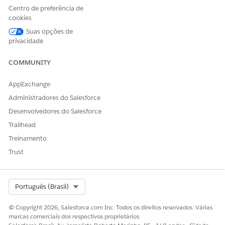
Centro de preferência de
CONSULTE TAMBÉM:
cookies
Suas opções de
Incorporar painéis em páginas do Lightning
privacidade
Usar os painéis de Previsão de rotatividade do cliente de
Retail Banking
COMMUNITY
AppExchange
ESTE ARTIGO RESOLVEU SEU PROBLEMA?
Administradores do Salesforce
Diga-nos para podermos melhorar!
Desenvolvedores do Salesforce
Trailhead
Sim
Não
Treinamento
Trust
Select Org
Português (Brasil)
© Copyright 2026, Salesforce.com Inc. Todos os direitos reservados. Várias
marcas comerciais dos respectivos proprietários.