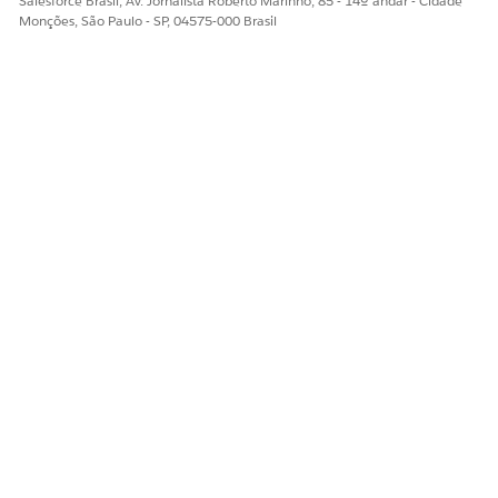
Salesforce Brasil, Av. Jornalista Roberto Marinho, 85 - 14º andar - Cidade
Monções, São Paulo - SP, 04575-000 Brasil