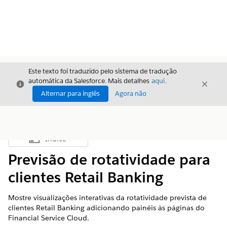
Este texto foi traduzido pelo sistema de tradução
automática da Salesforce. Mais detalhes
aqui
.
Fechar
Fecha
Fechar
Alternar para inglês
Agora não
Índice
Mostrar índice
Previsão de rotatividade para
clientes Retail Banking
Mostre visualizações interativas da rotatividade prevista de
clientes Retail Banking adicionando painéis às páginas do
Financial Service Cloud.