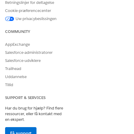
Banking
evaluerer
Retningslinjer for deltagelse
Churn
kontosøjebliksbilled
Cookie-præferencecenter
Eksempeld
data,
atasæt
øjebliksbilleddata
Uw privacybeslissingen
for finansielle konti
og data fra
COMMUNITY
konfigurerede
objekter for at
oprette et
AppExchange
eksempeldatasæt,
Salesforce-administratorer
som Einstein lærer
fra. Hvis du vælger
Salesforce-udviklere
at inkludere
Trailhead
funktioner for
Feedbackstyring og
Uddannelse
Sentimentindsigter,
Tillid
når du opretter
appen, evaluerer
opskriften også det
SUPPORT & SERVICES
eksempelsæt, der
indeholder disse
Har du brug for hjælp? Find flere
funktioner.
ressourcer, eller få kontakt med
en ekspert.
Retail
Opskriften
Historisk datasæt
Banking
evaluerer
Forudsigelsesdatas
Få support