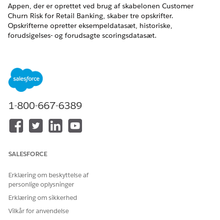
Appen, der er oprettet ved brug af skabelonen Customer
Churn Risk for Retail Banking, skaber tre opskrifter.
Opskrifterne opretter eksempeldatasæt, historiske,
forudsigelses- og forudsagte scoringsdatasæt.
EDITIONSHEADING
Tilgængelig i:
Professional
,
Enterprise
og
Unlimited
Edition
med Revenue Intelligence for Financial Services-licensen
Feedbackadministrationsfunktioner er tilgængelige med
1-800-667-6389
Feedbackadministration - Starter-licensen eller
Feedbackadministration - Growth-licensen.
Sentimentindsigter-funktioner er tilgængelige med
Feedbackadministration - Starter-licensen eller
Feedbackadministration - Growth-licensen og
SALESFORCE
Sentimentindsigter-licensen.
Erklæring om beskyttelse af
Opskrifter og datasæt
personlige oplysninger
OPSKRIFT
BESKRIVELSE
OUTPUT
Erklæring om sikkerhed
Vilkår for anvendelse
Retail
Opskriften
Eksempel på datasæt