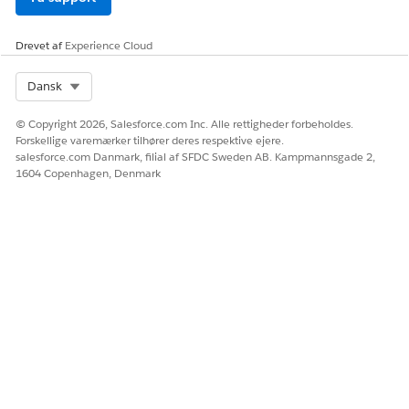
Churn-
kontosøjebliksbilled
æt
funktionsd
data,
atasæt
øjebliksbilleddata
Drevet af
Experience Cloud
for finansielle konti
og data fra
konfigurerede
Select Org
Dansk
objekter for at
oprette et historisk
© Copyright 2026, Salesforce.com Inc. Alle rettigheder forbeholdes.
datasæt med
Forskellige varemærker tilhører deres respektive ejere.
detaljer for konti,
salesforce.com Danmark, filial af SFDC Sweden AB. Kampmannsgade 2,
der tidligere var
1604 Copenhagen, Denmark
tilbagevendende.
Opskriften skaber
også et
forudsigelsesdatas
æt, hvor Retail
Banking kunder, der
sandsynligvis vil
afvige, identificeres.
Hvis du vælger at
inkludere
funktioner for
Feedbackstyring og
Sentimentindsigter,
når du opretter