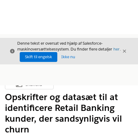
Denne tekst er oversat ved hjælp af Salesforce-
maskinoversættelsessystem. Du finder flere detaljer
her
.
Luk
Luk
Luk
Skift til engelsk
Ikke nu
Indhold
Vis indholdsfortegnelse
Opskrifter og datasæt til at
identificere Retail Banking
kunder, der sandsynligvis vil
churn