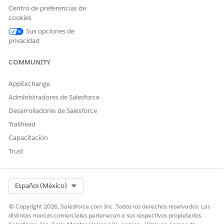
Conjunto
La receta evalúa
Conjunto de datos de
Centro de preferencias de
de datos de
datos de
ejemplo
cookies
ejemplo
instantáneas de
Retail
cuentas, datos de
Sus opciones de
Banking
instantáneas de
privacidad
Churn
cuentas financieras
y datos de objetos
COMMUNITY
configurados para
crear un conjunto
de datos de
AppExchange
ejemplo del que
Administradores de Salesforce
Einstein aprende. Si
eligió incluir
Desarrolladores de Salesforce
funciones de
Trailhead
Gestión de
comentarios y
Capacitación
Perspectivas de
Trust
opiniones al crear
la aplicación, la
receta también
evalúa el conjunto
Select Org
Español (México)
de ejemplo que
contiene estas
© Copyright 2026, Salesforce.com Inc. Todos los derechos reservados. Las
funciones.
distintas marcas comerciales pertenecen a sus respectivos propietarios.