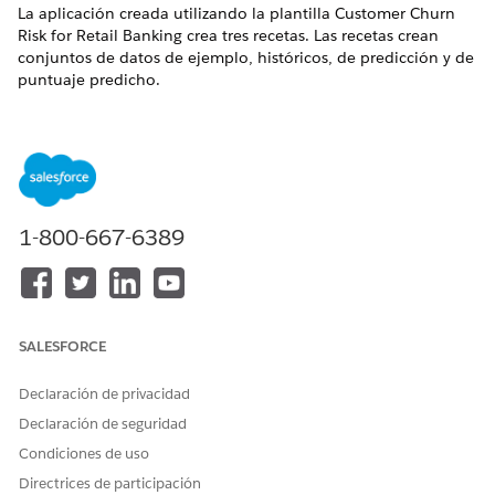
La aplicación creada utilizando la plantilla Customer Churn
Risk for Retail Banking crea tres recetas. Las recetas crean
conjuntos de datos de ejemplo, históricos, de predicción y de
puntuaje predicho.
EDICIONES NECESARIAS
Disponible en:
Professional Edition
,
Enterprise Edition
y
Unlimited Edition
con la licencia Inteligencia de ingresos
para Financial Services
1-800-667-6389
Las funciones de Gestión de comentarios están disponibles
con la licencia Gestión de comentarios - Starter o la licencia
Gestión de comentarios - Growth.
Las funciones de Perspectivas de opiniones están
disponibles con la licencia Gestión de comentarios - Starter
SALESFORCE
o la licencia Gestión de comentarios - Growth y la licencia
Perspectivas de opiniones.
Declaración de privacidad
Declaración de seguridad
Recetas y conjuntos de datos
Condiciones de uso
RECETA
DESCRIPCIÓN
RESULTADO
Directrices de participación