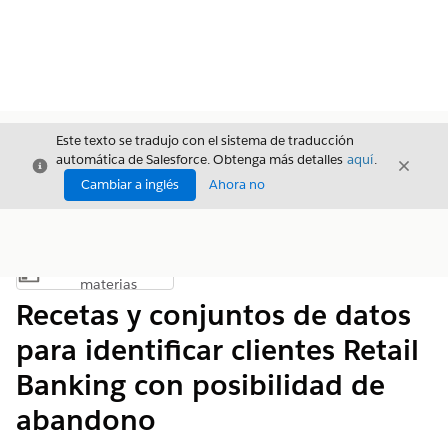
Este texto se tradujo con el sistema de traducción
automática de Salesforce. Obtenga más detalles
aquí
.
Cerrar
Cerrar
Cerrar
Cambiar a inglés
Ahora no
Índice de
Mostrar índice de materias
materias
Recetas y conjuntos de datos
para identificar clientes Retail
Banking con posibilidad de
abandono