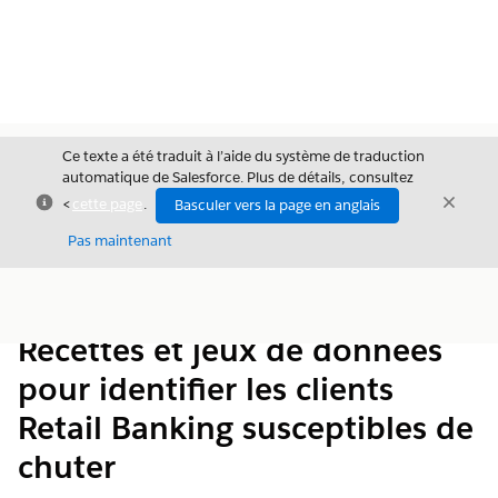
Ce texte a été traduit à l’aide du système de traduction
automatique de Salesforce. Plus de détails, consultez
Fermer
Ferme
<
cette page
.
Basculer vers la page en anglais
Fermer
Pas maintenant
Table des
Afficher la table des matières
matières
Recettes et jeux de données
pour identifier les clients
Retail Banking susceptibles de
chuter