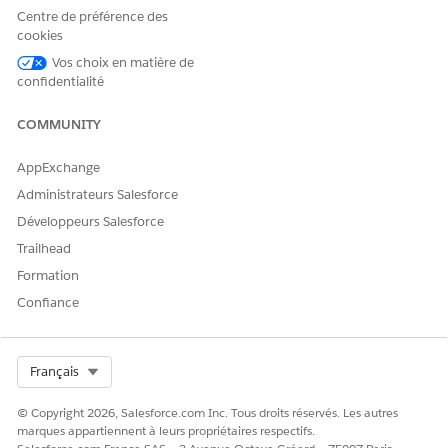
Retail
La recette évalue
Exemple de jeu de
Centre de préférence des
Banking
les données des
données
cookies
Churn
instantanés de
Exemple de
compte, les
Vos choix en matière de
jeu de
données des
confidentialité
données
instantanés de
compte financier et
COMMUNITY
les données des
objets configurés
afin de créer un jeu
AppExchange
de données
Administrateurs Salesforce
échantillon à partir
duquel Einstein
Développeurs Salesforce
apprend. Si vous
Trailhead
choisissez d'inclure
les fonctionnalités
Formation
Gestion des
Confiance
commentaires et
Connaissances du
sentiment lors de la
création de
Select Org
Français
l'application, la
recette évalue
© Copyright 2026, Salesforce.com Inc. Tous droits réservés. Les autres
également
marques appartiennent à leurs propriétaires respectifs.
l'exemple