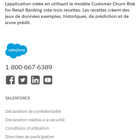
L'application créée en utilisant le modèle Customer Churn Risk
for Retail Banking crée trois recettes. Les recettes créent des
jeux de données exemples, historiques, de prédiction et de
score prédit.
ÉDITIONS REQUISES
Disponible avec : les éditions
Professional
,
Enterprise
et
Unlimited
avec la licence Revenue Intelligence for
Financial Services
1-800-667-6389
Les fonctionnalités de Gestion des commentaires sont
disponibles avec la licence Feedback Management - Starter
ou Feedback Management - Growth.
Les fonctionnalités des Connaissances du sentiment sont
disponibles avec la licence Feedback Management - Starter
SALESFORCE
ou Feedback Management - Growth, et la licence Sentiment
Insights.
Déclaration de confidentialité
Déclaration relative à la sécurité
Recettes et jeux de données
Conditions d’utilisation
RECETTE
DESCRIPTION
SORTIE
Directives de participation