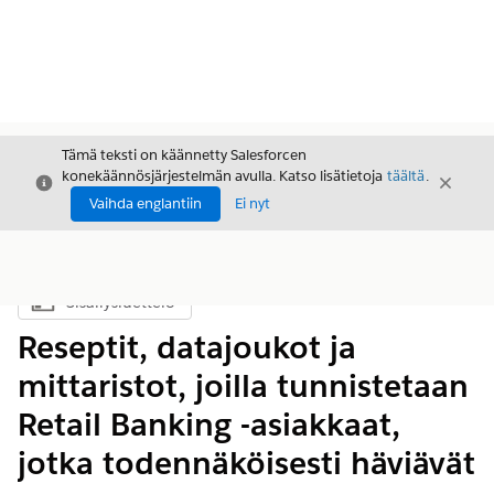
Tämä teksti on käännetty Salesforcen
konekäännösjärjestelmän avulla. Katso lisätietoja
täältä
.
Sulje
Sulje
Sulje
Vaihda englantiin
Ei nyt
Sisällysluettelo
Näytä sisällysluettelo
Reseptit, datajoukot ja
mittaristot, joilla tunnistetaan
Retail Banking -asiakkaat,
jotka todennäköisesti häviävät