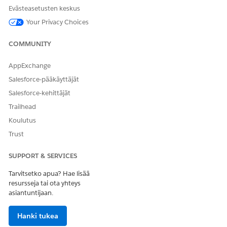
Evästeasetusten keskus
Your Privacy Choices
COMMUNITY
AppExchange
Salesforce-pääkäyttäjät
Salesforce-kehittäjät
Trailhead
Koulutus
Trust
SUPPORT & SERVICES
Tarvitsetko apua? Hae lisää
resursseja tai ota yhteys
asiantuntijaan.
Hanki tukea