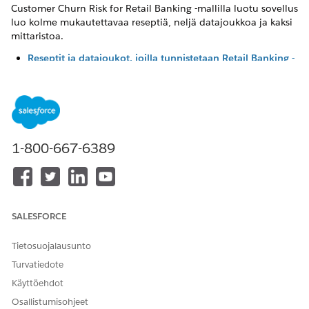
Customer Churn Risk for Retail Banking -mallilla luotu sovellus
luo kolme mukautettavaa reseptiä, neljä datajoukkoa ja kaksi
mittaristoa.
Reseptit ja datajoukot, joilla tunnistetaan Retail Banking -
asiakkaat, jotka todennäköisesti häiritsevät
Customer Churn Risk for Retail Banking -mallilla luotu
sovellus luo kolme reseptiä. Reseptit luovat
esimerkkidatajoukkoja, historiatietoja, ennusteita ja
ennustettuja pistejoukkoja.
1-800-667-6389
Churn-ennuste Retail Banking Customers -mittaristolle
Näytä interaktiivisia visualisointeja Retail Banking -
asiakkaiden ennustetusta vaihtumisesta lisäämällä
mittaristoja Financial Service Cloud -sivuille.
SALESFORCE
Tietosuojalausunto
RATKAISIKO TÄMÄ ARTIKKELI ONGELMASI?
Turvatiedote
Anna palautetta, jotta voimme kehittyä!
Käyttöehdot
Osallistumisohjeet
Kyllä
Ei