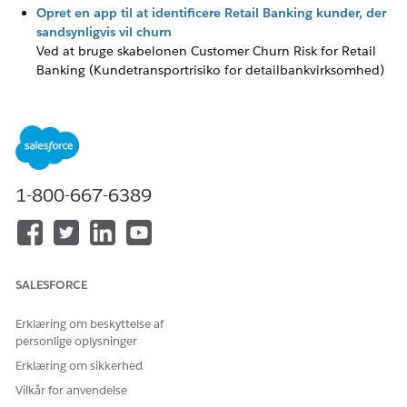
Opret en app til at identificere Retail Banking kunder, der
sandsynligvis vil churn
Ved at bruge skabelonen Customer Churn Risk for Retail
Banking (Kundetransportrisiko for detailbankvirksomhed)
kan du oprette en app, der leverer forudsigelsesscores om
sandsynligheden for, at kunder i Retail Banking bliver
afviklet.
Opskrifter, datasæt og dashboards til at identificere Retail
Banking, der med stor sandsynlighed vil afvige
1-800-667-6389
Appen, der er oprettet ved brug af skabelonen Customer
Churn Risk for Retail Banking, skaber tre opskrifter, der kan
tilpasses, fire datasæt og to dashboards.
SALESFORCE
LØSTE DENNE ARTIKEL DIT PROBLEM?
Erklæring om beskyttelse af
personlige oplysninger
Giv os besked, så vi kan forbedre os!
Erklæring om sikkerhed
Ja
Nej
Vilkår for anvendelse