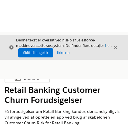
Denne tekst er oversat ved hjælp af Salesforce-
maskinoversættelsessystem. Du finder flere detaljer
her
.
Luk
Luk
Luk
Skift til engelsk
Ikke nu
Indhold
Vis indholdsfortegnelse
Retail Banking Customer
Churn Forudsigelser
Få forudsigelser om Retail Banking kunder, der sandsynligvis
vil afvige ved at oprette en app ved brug af skabelonen
Customer Churn Risk for Retail Banking.