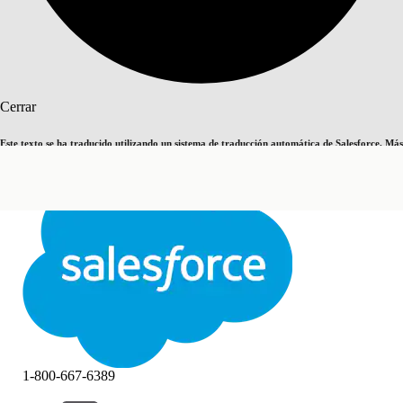
Buscar
Cerrar
Este texto se ha traducido utilizando un sistema de traducción automática de Salesforce. Más
Cambiar a inglés
Ahora no
información
aquí
.
Cerrar
Cerrar
1-800-667-6389