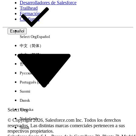
Desarrolladores de Salesforce
Trailhead
Experiencia
Formación
Confianza
Español
Select Org
Español
Borrar todo
Listo
中文（简体）
中文（繁體）
한국어
Русский
Português (Brasil)
Suomi
Dansk
Select Org
Svenska
Nederlands
© Copyright 2026, Salesforce.com Inc. Todos los derechos
reservados. Las distintas marcas comerciales pertenecen a sus
Norsk
respectivos propietarios.
No hay resultados