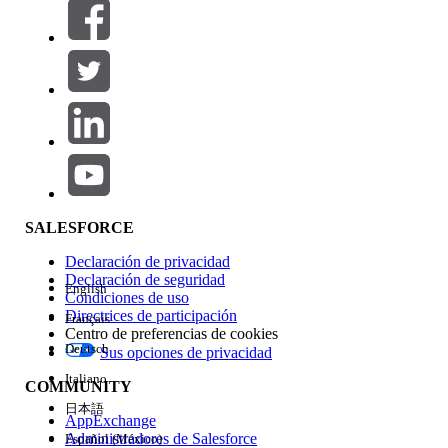
Filtros (0)
SELECCIONAR FILTROS
Agregar
Área de productos
Repercusión de función
SALESFORCE
Declaración de privacidad
Declaración de seguridad
English
Condiciones de uso
Directrices de participación
Français
Centro de preferencias de cookies
Deutsch
Sus opciones de privacidad
Edición
Italiano
COMMUNITY
日本語
AppExchange
Administradores de Salesforce
Español (México)