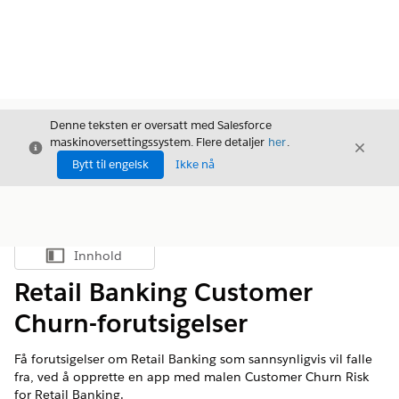
Denne teksten er oversatt med Salesforce
maskinoversettingssystem. Flere detaljer
her
.
Avslutt
Avslut
Avslutt
Bytt til engelsk
Ikke nå
Innhold
Vis innholdsfortegnelse
Retail Banking Customer
Churn-forutsigelser
Få forutsigelser om Retail Banking som sannsynligvis vil falle
fra, ved å opprette en app med malen Customer Churn Risk
for Retail Banking.