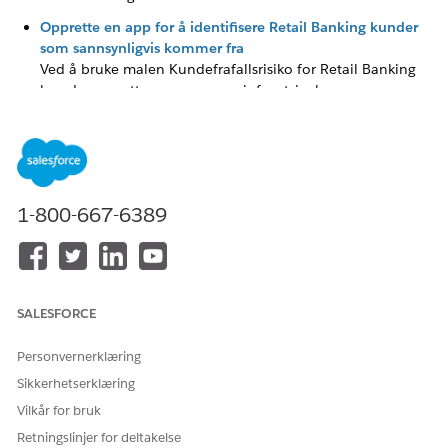
Opprette en app for å identifisere Retail Banking kunder
som sannsynligvis kommer fra
Ved å bruke malen Kundefrafallsrisiko for Retail Banking
kan du opprette en app som gir forutsigelsesscore om
sannsynligheten for at Retail Banking vil felle.
Oppskrifter, datasett og kontrollpaneler for å identifisere
Retail Banking som sannsynligvis kommer fra hverandre
Appen som ble opprettet med malen Customer Churn Risk
for Retail Banking, oppretter tre tilpassbare oppskrifter, fire
1-800-667-6389
datasett og to kontrollpaneler.
SALESFORCE
HJALP DENNE ARTIKKELEN MED Å LØSE PROBLEMET DITT?
La oss få vite det slik at vi kan forbedre!
Personvernerklæring
Sikkerhetserklæring
Ja
Nei
Vilkår for bruk
Retningslinjer for deltakelse